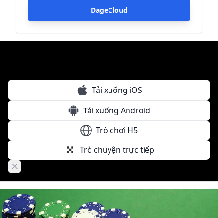
DageCloud
Tải xuống iOS
Tải xuống Android
Trò chơi H5
Trò chuyện trực tiếp
Close banner