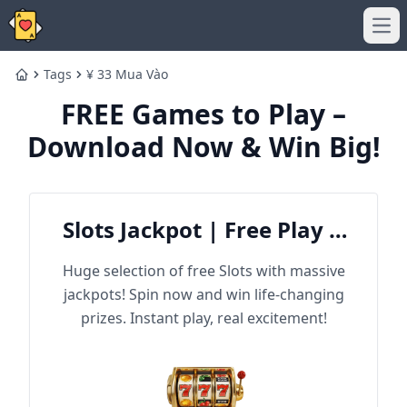
Ope
Tags
¥ 33 Mua Vào
Home
FREE Games to Play –
Download Now & Win Big!
Slots Jackpot | Free Play &
Win Big
Huge selection of free Slots with massive
jackpots! Spin now and win life-changing
prizes. Instant play, real excitement!