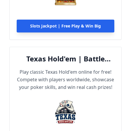
Slots Jackpot | Free Play & Win Big
Texas Hold'em | Battle
Online
Play classic Texas Hold'em online for free!
Compete with players worldwide, showcase
your poker skills, and win real cash prizes!