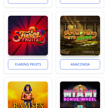
FLARING FRUITS
ANACONDA