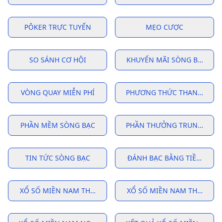
PÔKER TRỰC TUYẾN
MẸO CƯỢC
SO SÁNH CƠ HỘI
KHUYẾN MÃI SÒNG BẠC
VÒNG QUAY MIỄN PHÍ
PHƯƠNG THỨC THANH TOÁ
PHẦN MỀM SÒNG BẠC
PHẦN THƯỞNG TRUNG THÀ
TIN TỨC SÒNG BẠC
ĐÁNH BẠC BẰNG TIỀN THẬT
XỔ SỐ MIỀN NAM THỨ BẢY
XỔ SỐ MIỀN NAM THỨ BẢY 