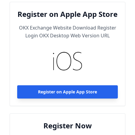
Register on Apple App Store
OKX Exchange Website Download Register
Login OKX Desktop Web Version URL
Register on Apple App Store
Register Now