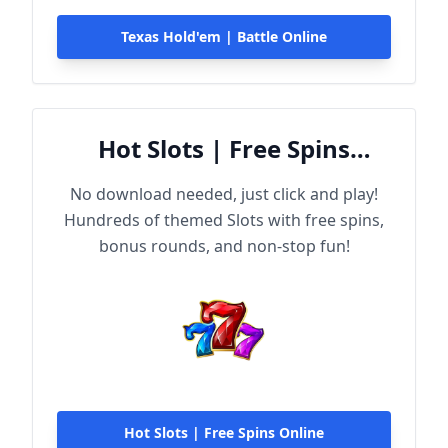
Texas Hold'em | Battle Online
Hot Slots | Free Spins
Online
No download needed, just click and play!
Hundreds of themed Slots with free spins,
bonus rounds, and non-stop fun!
Hot Slots | Free Spins Online