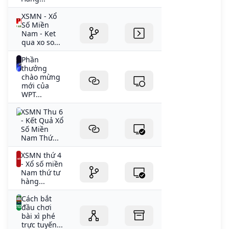
XSMN - Xổ
Số Miền
Nam - Ket
qua xo so...
Phần
thưởng
chào mừng
mới của
WPT...
XSMN Thu 6
- Kết Quả Xổ
Số Miền
Nam Thứ...
XSMN thứ 4
- Xổ số miền
Nam thứ tư
hàng...
Cách bắt
đầu chơi
bài xì phé
trực tuyến...