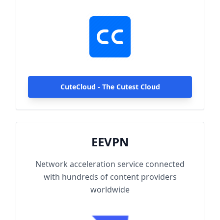
hundreds of content providers worldwide.
With up to 2000Mbps single-line access
capacity and 1000+ high-speed servers
globally, enjoy fast and stable connections
anytime, anywhere.
CuteCloud - The Cutest Cloud
EEVPN
Network acceleration service connected
with hundreds of content providers
worldwide