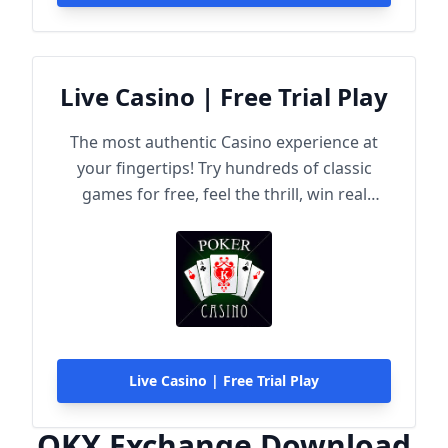
Live Casino | Free Trial Play
The most authentic Casino experience at
your fingertips! Try hundreds of classic
games for free, feel the thrill, win real
rewards!
Live Casino | Free Trial Play
OKX Exchange Download