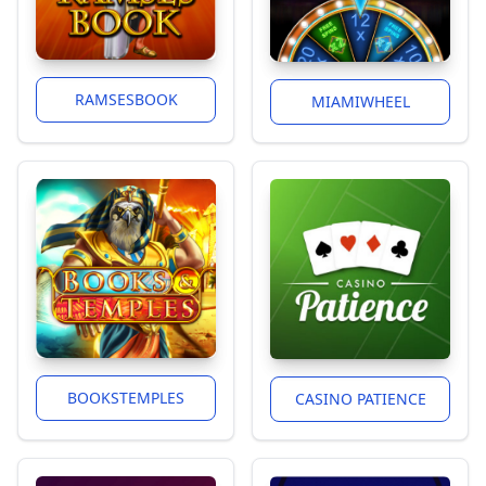
RAMSESBOOK
MIAMIWHEEL
BOOKSTEMPLES
CASINO PATIENCE