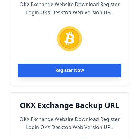
OKX Exchange Website Download Register
Login OKX Desktop Web Version URL
Register Now
OKX Exchange Backup URL
OKX Exchange Website Download Register
Login OKX Desktop Web Version URL