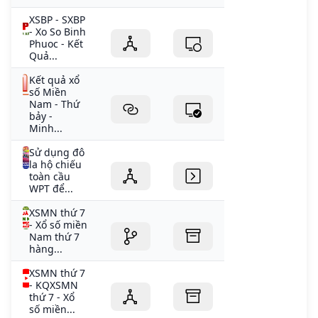
XSBP - SXBP
- Xo So Binh
Phuoc - Kết
Quả...
Kết quả xổ
số Miền
Nam - Thứ
bảy -
Minh...
Sử dụng đô
la hộ chiếu
toàn cầu
WPT để...
XSMN thứ 7
- Xổ số miền
Nam thứ 7
hàng...
XSMN thứ 7
- KQXSMN
thứ 7 - Xổ
số miền...