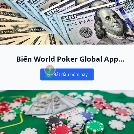
Biến World Poker Global App
thành ngôi nhà poker online
Bắt đầu hôm nay
mới của bạn
Notifications