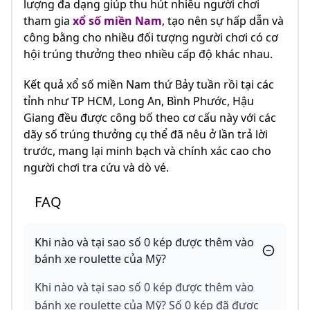
lượng đa dạng giúp thu hút nhiều người chơi
tham gia
xổ số miền Nam
, tạo nên sự hấp dẫn và
công bằng cho nhiều đối tượng người chơi có cơ
hội trúng thưởng theo nhiều cấp độ khác nhau.
Kết quả xổ số miền Nam thứ Bảy tuần rồi tại các
tỉnh như TP HCM, Long An, Bình Phước, Hậu
Giang đều được công bố theo cơ cấu này với các
dãy số trúng thưởng cụ thể đã nêu ở lần trả lời
trước, mang lại minh bạch và chính xác cao cho
người chơi tra cứu và dò vé.
FAQ
Khi nào và tại sao số 0 kép được thêm vào
bánh xe roulette của Mỹ?
Khi nào và tại sao số 0 kép được thêm vào
bánh xe roulette của Mỹ? Số 0 kép đã được