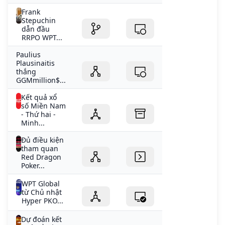
Frank
Stepuchin
dẫn đầu
RRPO WPT...
Paulius
Plausinaitis
thắng
GGMmillion$...
Kết quả xổ
số Miền Nam
- Thứ hai -
Minh...
Đủ điều kiện
tham quan
Red Dragon
Poker...
WPT Global
từ Chủ nhật
Hyper PKO...
Dự đoán kết