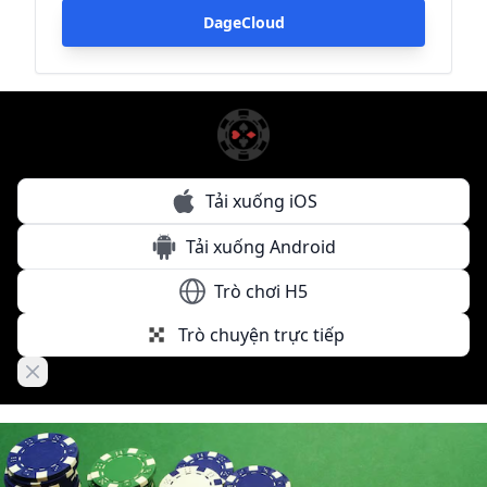
DageCloud
Tải xuống iOS
Tải xuống Android
Trò chơi H5
Trò chuyện trực tiếp
Close banner