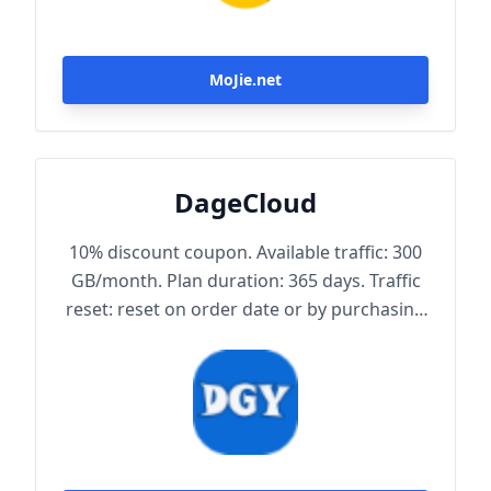
MoJie.net
DageCloud
10% discount coupon. Available traffic: 300
GB/month. Plan duration: 365 days. Traffic
reset: reset on order date or by purchasing
traffic package. Maximum achievable
bandwidth: 1000 Mbps. Node protocol:
Trojan.