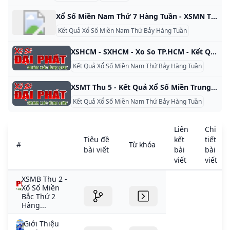
Xổ Số Miền Nam Thứ 7 Hàng Tuần - XSMN Thu 7 Xổ số miền Nam Thứ 7: Kết quả XSMN Thu 7 hàng tuần được cập nhật trực tiếp lúc 16h15 từ trường quay nhanh nhất, chính xác nhất - SXMN Thu 7 Loto TPHCM Long An Bình Phước Hậu Giang 0 07 07, 01, 07 05, 04, 01, 02 00 1 10 18, 12 16, 18, 19 - 2 24, 24, 29, 22 27, 28, 20 21 27, 24 3 - 34, 31 39, 33, 39 33 4 46 49 - 48, 42, 48 5 54, 52 - 57, 50 50, 59 6 63, 67 67 62 69, 67, 68, 69 7 - 71 70 77 8 85, 85, 89, 89 83 - 82, 85 9 93, 90, 93 93, 99, 95, 92 95, 98, 94 90, 98 Loto TPHCM Long An Bình Phước Hậu Giang 0 09 07, 00, 05, 05, 06, 01, 01 - 08, 06 1 14, 17, 14 - 16 17 2 27 21 23, 29, 24 24, 25 3 39 - 33, 36, 36, 33 36, 39, 33 4 41, 41, 40 44, 41 - 43 5 52, 51 - 52, 54, 57, 50, 56, 55 53 6 63 66 - 69 7 74, 77 - 75 78, 73, 70 8 88, 81 83, 82, 83, 88 89, 84, 89 85 9 92, 96 98, 93, 98 - 90, 96, 92 Loto TPHCM Long An Bình Phước Hậu Giang 0 02 - 07 03 1 16, 18 19, 10 19, 13, 10 16, 12 2 23, 26 25, 22 - - 3 33, 37, 30, 33 34 33, 30 36, 32, 38 4 45, 47 45, 48, 42, 45, 40 41, 46 46, 49, 48 5 - 55, 54 57 54, 51 6 64 60 67 62, 68, 67 7 77, 77 76, 73 75, 74, 74, 77 77 8 82 80, 84 80, 87 84, 82 9 98, 99, 94 90 90, 90 99 Loto TPHCM Long An Bình Phước Hậu Giang 0 07, 05 - 09, 06 05, 02, 00 1 11, 15, 19 13, 11, 18, 14, 11 13, 17 18 2 28, 29 22, 29 21 29, 20, 22, 24 3 39, 38 39, 32, 34 30 32, 30, 31, 37 4 43, 48 49, 44 43, 47 46, 42, 44 5 56 - 51, 59 - 6 65, 69 68, 65 65 63 7 70, 71, 70 72, 74, 74 72, 77, 74, 77 75 8 81 - 84, 87 89 9 - 95 97 - Loto TPHCM Long An Bình Phước Hậu Giang 0 05 07, 02 01 - 1 16 19, 17, 14, 11 - 12, 12, 14 2 26, 23, 25, 21, 23, 22, 26 - 21 28 3 34 32, 38, 38 32 - 4 45, 47, 41 43 49 42 5 - 55 52, 52, 57, 50, 52 57, 54, 53 6 65, 63 63 69, 67 67, 67 7 72 73, 74, 71 70, 70, 74 73, 70, 78, 79 8 80 85, 82 87, 84 87, 89, 81, 87 9 97 94 97, 90 -
Kết Quả Xổ Số Miền Nam Thứ Bảy Hàng Tuần
XSHCM - SXHCM - Xo So TP.HCM - Kết Quả Xổ Số TP.HCM XSHCM - SXHCM - Xo So TP.HCM - Cập nhật kết quả xổ số TP.HCM thứ 2 và thứ 7 trực tiếp nhanh chóng, chính xác. KQXSHCM, xổ số TP.HCM, XSHCM hom nay
Kết Quả Xổ Số Miền Nam Thứ Bảy Hàng Tuần
XSMT Thu 5 - Kết Quả Xổ Số Miền Trung Thứ 5 Hàng Tuần XSMT Thu 5 - Kết quả xổ số miền Trung Thứ 5 hàng tuần được tường thuật trực tiếp lúc 17h15 hàng ngày, SXMT Thu 5, KQXSMT Thu 5, XSMTR Thứ 5 Thống kê xổ số miền Trung 24/04/2025 - Hôm nay thứ 5 ngày 24/04/2025, thống kê XSMT được phân tích từ các bảng thống kê xổ số của các đài miền Trung. Lịch mở thưởng Thứ Hai: Phú Yên - TT.
Kết Quả Xổ Số Miền Nam Thứ Bảy Hàng Tuần
Liên
Chi
Tiêu đề
kết
tiết
#
Từ khóa
bài viết
bài
bài
viết
viết
XSMB Thu 2 -
Xổ Số Miền
Bắc Thứ 2
Hàng...
Giới Thiệu