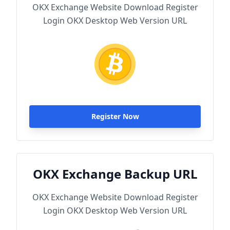
OKX Exchange Website Download Register
Login OKX Desktop Web Version URL
Register Now
OKX Exchange Backup URL
OKX Exchange Website Download Register
Login OKX Desktop Web Version URL