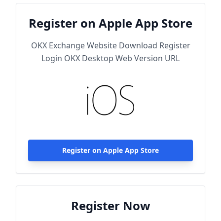
Register on Apple App Store
OKX Exchange Website Download Register
Login OKX Desktop Web Version URL
Register on Apple App Store
Register Now