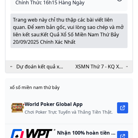
Chính Thức 16h15 Hàng Ngày
Trang web này chỉ thu thập các bài viết liên
quan. Để xem bản gốc, vui lòng sao chép và mở
liên kết sau:
Kết Quả Xổ Số Miền Nam Thứ Bảy
20/09/2025 Chính Xác Nhất
Dự đoán kết quả xổ
XSMN Thứ 7 - KQ Xổ
số miền Nam thứ
số miền Nam Thứ 7
Bảy chuẩn nhất
hàng tuần - SXMN
xổ số miền nam thứ bảy
Thu 7
World Poker Global App
Chơi Poker Trực Tuyến và Thắng Tiền Thật.
Nhận 100% hoàn tiền khi nạp lần đầu