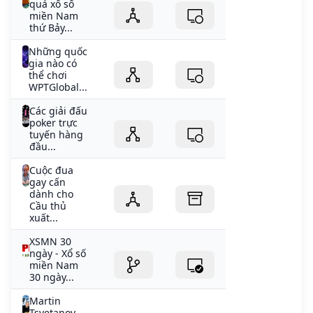
quả xổ số
miền Nam
thứ Bảy...
Những quốc
gia nào có
thể chơi
WPTGlobal...
Các giải đấu
poker trực
tuyến hàng
đầu...
Cuộc đua
gay cấn
dành cho
Cầu thủ
xuất...
XSMN 30
ngày - Xổ số
miền Nam
30 ngày...
Martin
Tsvetanov