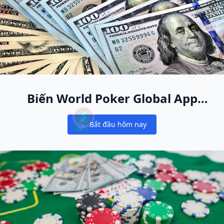
Biến World Poker Global App
thành ngôi nhà poker online
Bắt đầu hôm nay
mới của bạn
Notifications