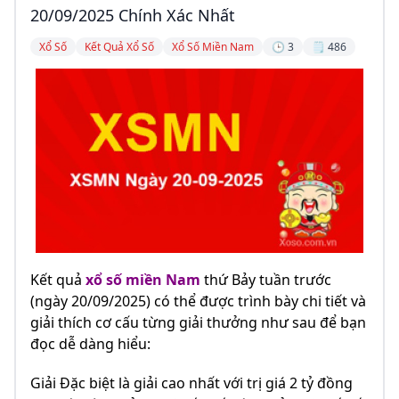
20/09/2025 Chính Xác Nhất
Xổ Số
Kết Quả Xổ Số
Xổ Số Miền Nam
🕒 3
🗒️ 486
Kết quả
xổ số miền Nam
thứ Bảy tuần trước
(ngày 20/09/2025) có thể được trình bày chi tiết và
giải thích cơ cấu từng giải thưởng như sau để bạn
đọc dễ dàng hiểu:
Giải Đặc biệt là giải cao nhất với trị giá 2 tỷ đồng