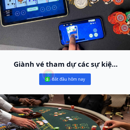
Giành vé tham dự các sự kiện
World Poker Free App trực tiếp
Bắt đầu hôm nay
toàn cầu
Notifications