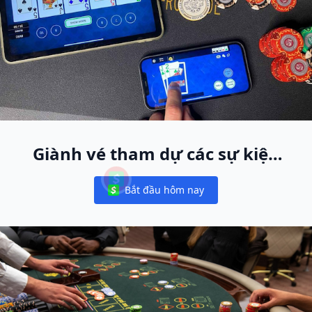
Giành vé tham dự các sự kiện
World Poker Free App trực tiếp
Bắt đầu hôm nay
toàn cầu
Notifications