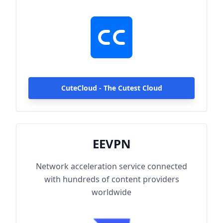
hundreds of content providers worldwide.
With up to 2000Mbps single-line access
capacity and 1000+ high-speed servers
globally, enjoy fast and stable connections
anytime, anywhere.
CuteCloud - The Cutest Cloud
EEVPN
Network acceleration service connected
with hundreds of content providers
worldwide