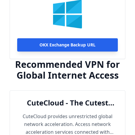
OKX Exchange Backup URL
Recommended VPN for
Global Internet Access
CuteCloud - The Cutest
Cloud
CuteCloud provides unrestricted global
network acceleration. Access network
acceleration services connected with