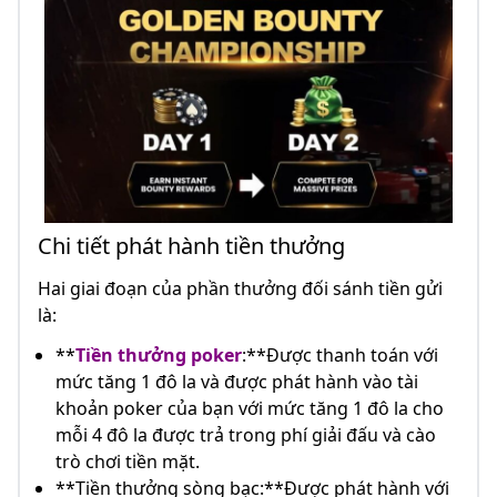
Chi tiết phát hành tiền thưởng
Hai giai đoạn của phần thưởng đối sánh tiền gửi
là:
**
Tiền thưởng poker
:**Được thanh toán với
mức tăng 1 đô la và được phát hành vào tài
khoản poker của bạn với mức tăng 1 đô la cho
mỗi 4 đô la được trả trong phí giải đấu và cào
trò chơi tiền mặt.
**Tiền thưởng sòng bạc:**Được phát hành với