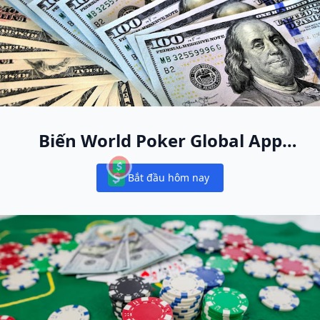
Biến World Poker Global App
thành ngôi nhà poker online
Bắt đầu hôm nay
mới của bạn
Notifications