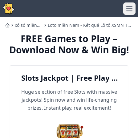
Ope
xổ số miền
Loto miền Nam - Kết quả Lô tô XSMN Thứ
Home
nam thứ bảy
7 Hàng Tuần - SXMN - KQXSMN
FREE Games to Play –
Download Now & Win Big!
Slots Jackpot | Free Play &
Win Big
Huge selection of free Slots with massive
jackpots! Spin now and win life-changing
prizes. Instant play, real excitement!