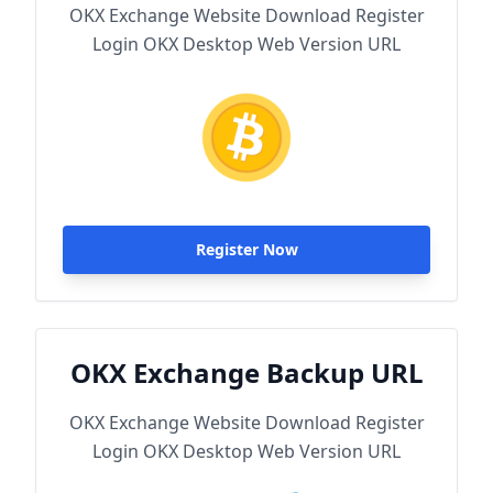
OKX Exchange Website Download Register
Login OKX Desktop Web Version URL
Register Now
OKX Exchange Backup URL
OKX Exchange Website Download Register
Login OKX Desktop Web Version URL