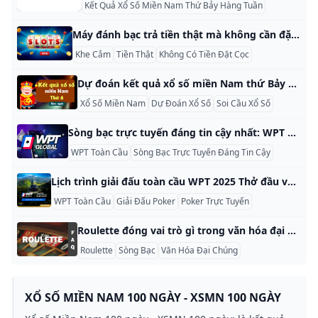
Kết Quả Xổ Số Miền Nam Thứ Bảy Hàng Tuần
Máy đánh bạc trả tiền thật mà không cần đặt cọc Chơi miễn phí Máy đánh bạc trả tiền thật mà không cần đặt cọc Chơi miễn phí Chơi slot trả tiền thật mà không yêu cầu đặt cọc là một lựa chọn hấp dẫn đối với nhiều người đam mê sòng bạc trực tuyến. Cách tiếp cận này cho phép người chơi trải nghiệm cảm giác hồi hộp khi đánh bạc mà không cần phải cam kết tài chính trước. Dưới đây, chúng tôi đi sâu vào chi tiết về cách tìm và tận hưởng những cơ hội này.
Khe Cắm
Tiền Thật
Không Có Tiền Đặt Cọc
Dự đoán kết quả xổ số miền Nam thứ Bảy chuẩn nhất Dự đoán kết quả xổ số miền Nam ngày thứ Bảy chuẩn nhất là một chủ đề được nhiều người chơi xổ số quan tâm nhằm tăng cơ hội trúng thưởng. Việc dự đoán này dựa trên các phân tích kỹ càng về kết quả các kỳ trước, các thống kê số liệu, cùng với sự hiểu biết về quy luật xổ số. Cách dự đoán kết quả xổ số miền Nam ngày thứ Bảy chuẩn nhất Phân tích kết quả kỳ trước: Xem xét các con số về nhiều kỳ gần nhất để nhận biết xu hướng, số nào xuất hiện nhiều lần, số nào ít xuất hiện.
Xổ Số Miền Nam
Dự Đoán Xổ Số
Soi Cầu Xổ Số
Sòng bạc trực tuyến đáng tin cậy nhất: WPT Global WPT Global đã nhanh chóng nổi lên như một nền tảng sòng bạc trực tuyến hàng đầu, nổi tiếng vì cam kết bảo mật, công bằng và sự hài lòng của người chơi. Dưới đây là những lý do chính tại sao WPT Global là sòng bạc trực tuyến đáng tin cậy nhất vào năm 2025: **Các biện pháp bảo mật mạnh mẽ:**WPT Global sử dụng mã hóa SSL nâng cao và tuân thủ các tiêu chuẩn quy định nghiêm ngặt để đảm bảo dữ liệu và giao dịch của người chơi được bảo mật.
WPT Toàn Cầu
Sòng Bạc Trực Tuyến Đáng Tin Cậy
Cờ Bạc an
Lịch trình giải đấu toàn cầu WPT 2025 Thở đầu vào mùa giải của chúng tôi, WPT Global đã công bố một lịch mạnh mẽ về các sự kiện trực tiếp và trực tuyến diễn ra từ cuối tháng 5 đến tháng 8 năm 2025. Cho dù bạn có phải là một chuyên gia toàn thời gian hay một chiến binh cuối tuần bình thường có rất nhiều cơ hội để chơi cho các chiến lợi phẩm lớn và thậm chí còn lớn hơn theo lịch trình này.
WPT Toàn Cầu
Giải Đấu Poker
Poker Trực Tuyến
Roulette đóng vai trò gì trong văn hóa đại chúng chẳng hạn như phim ảnh và văn học? Roulette đóng vai trò gì trong văn hóa đại chúng, chẳng hạn như phim ảnh và văn học? Roulette đã đóng một vai trò quan trọng trong văn hóa đại chúng, xuất hiện trong nhiều bộ phim, sách và các hình thức truyền thông khác. Trong phim ảnh, Roulette thường xuất hiện như biểu tượng của sự hào nhoáng, sang trọng và mạo hiểm. Một trong những ví dụ nổi tiếng nhất là bộ phim kinh điển “Casablanca,” trong đó trò chơi được giới thiệu nổi bật trong một số cảnh.
Roulette
Sòng Bạc
Văn Hóa Đại Chúng
XỔ SỐ MIỀN NAM 100 NGÀY - XSMN 100 NGÀY