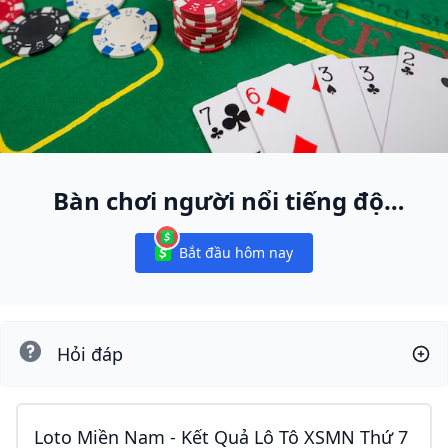
Bàn chơi người nổi tiếng độc
nhất
Bắt đầu hôm nay
Notifications
Hỏi đáp
Loto Miền Nam - Kết Quả Lô Tô XSMN Thứ 7