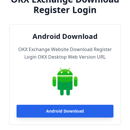
Register Login
Android Download
OKX Exchange Website Download Register
Login OKX Desktop Web Version URL
Android Download