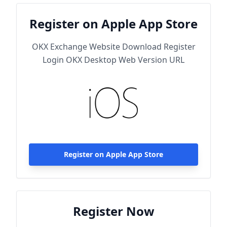
Register on Apple App Store
OKX Exchange Website Download Register
Login OKX Desktop Web Version URL
Register on Apple App Store
Register Now