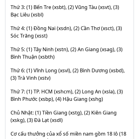
Thứ 3: (1) Bến Tre (xsbt), (2) Vũng Tàu (xsvt), (3)
Bạc Liêu (xsbl)
Thứ 4: (1) Đồng Nai (xsdn), (2) Cần Thơ (xsct), (3)
Sóc Trăng (xsst)
Thứ 5: (1) Tây Ninh (xstn), (2) An Giang (xsag), (3)
Bình Thuận (xsbth)
Thứ 6: (1) Vĩnh Long (xsvl), (2) Bình Dương (xsbd),
(3) Trà Vinh (xstv)
Thứ 7: (1) TP. HCM (xshcm), (2) Long An (xsla), (3)
Bình Phước (xsbp), (4) Hậu Giang (xshg)
Chủ Nhật: (1) Tiền Giang (xstg), (2) Kiên Giang
(xskg), (3) Đà Lạt (xsdl)
Cơ cấu thưởng của xổ số miền nam gồm 18 lô (18