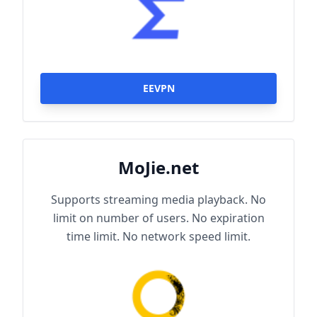
EEVPN
MoJie.net
Supports streaming media playback. No
limit on number of users. No expiration
time limit. No network speed limit.