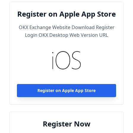
Register on Apple App Store
OKX Exchange Website Download Register
Login OKX Desktop Web Version URL
Register on Apple App Store
Register Now