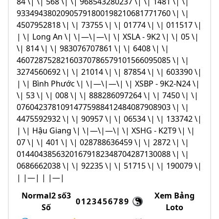
84 \| \| 568 \| \| 968543280237 \| \| 1481 \| \|
93349438020905791800198210681771760 \| \|
4507952818 \| \| 73755 \| \| 01774 \| \| 011517 \|
| \| Long An \| \|—\|—\| \| XSLA - 9K2 \| \| 05 \|
\| 814 \| \| 983076707861 \| \| 6408 \| \|
46072875282160370786579101566095085 \| \|
3274560692 \| \| 21014 \| \| 87854 \| \| 603390 \|
| \| Bình Phước \| \|—\|—\| \| XSBP - 9K2-N24 \|
\| 53 \| \| 008 \| \| 888286097264 \| \| 7450 \| \|
07604237810914775988412484087908903 \| \|
4475592932 \| \| 90957 \| \| 06534 \| \| 133742 \|
| \| Hậu Giang \| \|—\|—\| \| XSHG - K2T9 \| \|
07 \| \| 401 \| \| 028788636459 \| \| 2872 \| \|
01440438563201679182348704287130088 \| \|
0686662038 \| \| 92235 \| \| 51715 \| \| 190079 \|
| |—| | |—|
Normal2 số3
Xem Bảng
0
1
2
3
4
5
6
7
8
9
Số
Loto