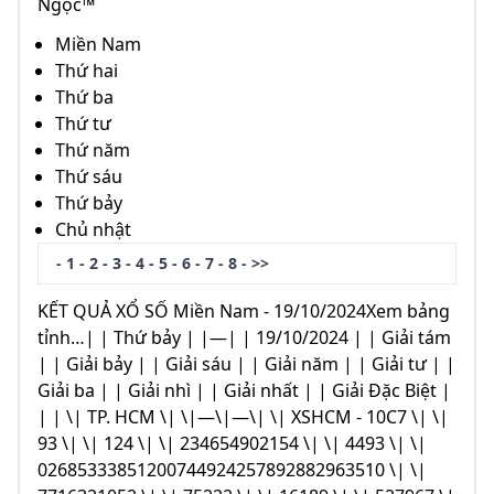
Ngọc™
Miền Nam
Thứ hai
Thứ ba
Thứ tư
Thứ năm
Thứ sáu
Thứ bảy
Chủ nhật
- 1 - 2 - 3 - 4 - 5 - 6 - 7 - 8 - >>
KẾT QUẢ XỔ SỐ Miền Nam - 19/10/2024Xem bảng
tỉnh…| | Thứ bảy | |—| | 19/10/2024 | | Giải tám
| | Giải bảy | | Giải sáu | | Giải năm | | Giải tư | |
Giải ba | | Giải nhì | | Giải nhất | | Giải Đặc Biệt |
| | \| TP. HCM \| \|—\|—\| \| XSHCM - 10C7 \| \|
93 \| \| 124 \| \| 234654902154 \| \| 4493 \| \|
02685333851200744924257892882963510 \| \|