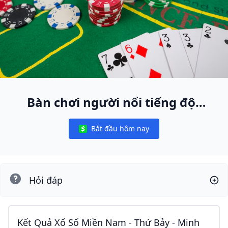
Bàn chơi người nổi tiếng độc
nhất
Bắt đầu hôm nay
Notifications
Hỏi đáp
Kết Quả Xổ Số Miền Nam - Thứ Bảy - Minh