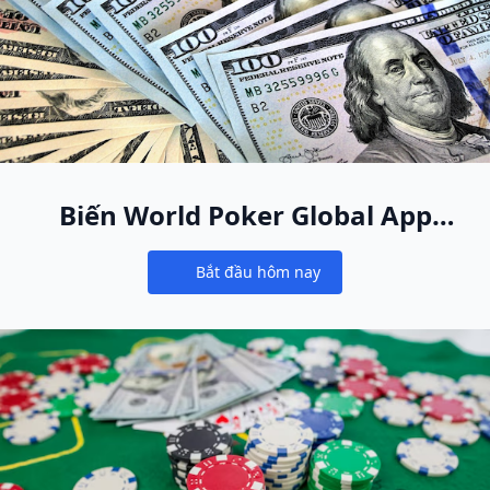
Biến World Poker Global App
thành ngôi nhà poker online
Bắt đầu hôm nay
mới của bạn
Notifications