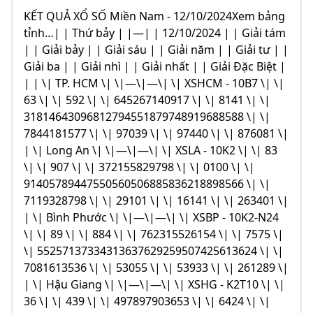
KẾT QUẢ XỔ SỐ Miền Nam - 12/10/2024Xem bảng
tỉnh…| | Thứ bảy | |—| | 12/10/2024 | | Giải tám
| | Giải bảy | | Giải sáu | | Giải năm | | Giải tư | |
Giải ba | | Giải nhì | | Giải nhất | | Giải Đặc Biệt |
| | \| TP. HCM \| \|—\|—\| \| XSHCM - 10B7 \| \|
63 \| \| 592 \| \| 645267140917 \| \| 8141 \| \|
31814643096812794551879748919688588 \| \|
7844181577 \| \| 97039 \| \| 97440 \| \| 876081 \|
| \| Long An \| \|—\|—\| \| XSLA - 10K2 \| \| 83
\| \| 907 \| \| 372155829798 \| \| 0100 \| \|
91405789447550560506885836218898566 \| \|
7119328798 \| \| 29101 \| \| 16141 \| \| 263401 \|
| \| Bình Phước \| \|—\|—\| \| XSBP - 10K2-N24
\| \| 89 \| \| 884 \| \| 762315526154 \| \| 7575 \|
\| 55257137334313637629259507425613624 \| \|
7081613536 \| \| 53055 \| \| 53933 \| \| 261289 \|
| \| Hậu Giang \| \|—\|—\| \| XSHG - K2T10 \| \|
36 \| \| 439 \| \| 497897903653 \| \| 6424 \| \|