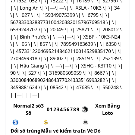
7716321052 \| \| 75222 \| \| 16189 \| \| 527967 \|
| \| Long An \| \|—\|—\| \| XSLA - 10K3 \| \| 34
\| \| 027 \| \| 159349075399 \| \| 6795 \| \|
56783303288773100420382015796769518 \| \|
6539243707 \| \| 20049 \| \| 25871 \| \| 208012 \|
| \| Bình Phước \| \|—\|—\| \| XSBP - 10K3-N24
\| \| 05 \| \| 857 \| \| 789549163639 \| \| 6350 \|
\| 45733122046952148462110014529835170 \| \|
2709499318 \| \| 89002 \| \| 28519 \| \| 252139 \|
| \| Hậu Giang \| \|—\|—\| \| XSHG - K3T10 \| \|
90 \| \| 527 \| \| 316980505059 \| \| 8667 \| \|
33000840689024864377024333516993282 \| \|
3459881624 \| \| 08542 \| \| 47685 \| \| 550248 \|
| |—| | |—|
Normal2 số3
Xem Bảng
0
1
2
3
4
5
6
7
8
9
Số
Loto
Đổi số trúng
Mẫu vé kiểm tra
In Vé Dò