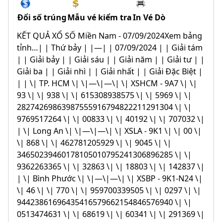
Đổi số trúng
Mẫu vé kiểm tra
In Vé Dò
KẾT QUẢ XỔ SỐ Miền Nam - 07/09/2024Xem bảng
tỉnh…| | Thứ bảy | |—| | 07/09/2024 | | Giải tám
| | Giải bảy | | Giải sáu | | Giải năm | | Giải tư | |
Giải ba | | Giải nhì | | Giải nhất | | Giải Đặc Biệt |
| | \| TP. HCM \| \|—\|—\| \| XSHCM - 9A7 \| \|
93 \| \| 938 \| \| 615308938575 \| \| 5969 \| \|
28274269863987555916794822211291304 \| \|
9769517264 \| \| 00833 \| \| 40192 \| \| 707032 \|
| \| Long An \| \|—\|—\| \| XSLA - 9K1 \| \| 00 \|
\| 868 \| \| 462781205929 \| \| 9045 \| \|
34650239460178105010795241306896285 \| \|
9362263365 \| \| 32863 \| \| 18803 \| \| 142837 \|
| \| Bình Phước \| \|—\|—\| \| XSBP - 9K1-N24 \|
\| 46 \| \| 770 \| \| 959700339505 \| \| 0297 \| \|
94423861696435416579662154846576940 \| \|
0513474631 \| \| 68619 \| \| 60341 \| \| 291369 \|