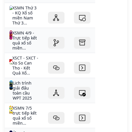
18 dãy số tương ứng với 18 lần mở thưởng tại các tỉnh
XSMN Thứ 3
thành. Giải Đặc biệt (bao gồm 6 chữ số): Trị giá lên đến
- KQ Xổ số
2 tỷ đồng, bao gồm 1 giải thưởng. Giải Nhất (bao gồm 5
miền Nam
Thứ 3...
chữ số): Mỗi giải trị giá 30 triệu đồng, bao gồm 10 giải
thưởng. Giải Nhì (bao gồm 5 chữ số): Mỗi giải trị giá 15
XSMN 4/9 -
triệu đồng, bao gồm 10 giải thưởng. Giải Ba (bao gồm 5
Trực tiếp kết
chữ số): Mỗi giải trị giá 10 triệu đồng, bao gồm 20 giải
quả xổ số
miền...
thưởng. Giải Tư (bao gồm 5 chữ số): Mỗi giải trị giá 3
triệu đồng, bao gồm 70 giải thưởng. Giải Năm (bao gồm
XSCT - SXCT -
4 chữ số): Mỗi giải trị giá 1 triệu đồng, bao gồm 100 giải
Xo So Can
Tho - Kết
thưởng. Giải Sáu (bao gồm 4 chữ số): Mỗi giải trị giá
Quả Xổ...
400.000 đồng, bao gồm 300 giải thưởng. Giải Bảy (bao
gồm 3 chữ số): Mỗi giải trị giá 200.000 đồng, bao gồm
Lịch trình
giải đấu
1.000 giải thưởng. Giải Tám (bao gồm 2 chữ số): Mỗi giải
toàn cầu
trị giá 100.000 đồng, bao gồm 10.000 giải thưởng.
WPT 2025
Ngoài ra, xổ số miền Nam còn có những giải phụ bao
gồm: Giải phụ của Giải Đặc biệt: Có 9 giải, có trị giá giải
XSMN 7/5
trực tiếp kết
thưởng là 50 triệu đồng. Giải khuyến khích: Có 45 giải,
quả xổ số
có trị giá giải thưởng là 6 triệu đồng. Lịch quay thưởng
miền...
kết quả xổ số Miền Nam - KQXSMN Thứ 2: xổ số TP. HCM