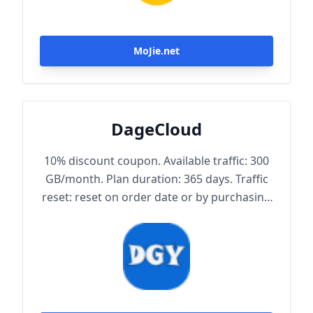
MoJie.net
DageCloud
10% discount coupon. Available traffic: 300
GB/month. Plan duration: 365 days. Traffic
reset: reset on order date or by purchasing
traffic package. Maximum achievable
bandwidth: 1000 Mbps. Node protocol:
Trojan.