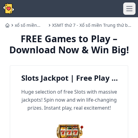
Ope
xổ số miền
XSMT thứ 7 - Xổ số miền Trung thứ bảy
Home
nam thứ bảy
hàng tuần - XSMT T7
FREE Games to Play –
Download Now & Win Big!
Slots Jackpot | Free Play &
Win Big
Huge selection of free Slots with massive
jackpots! Spin now and win life-changing
prizes. Instant play, real excitement!