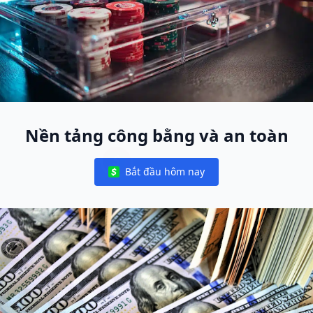
Nền tảng công bằng và an toàn
Bắt đầu hôm nay
Notifications