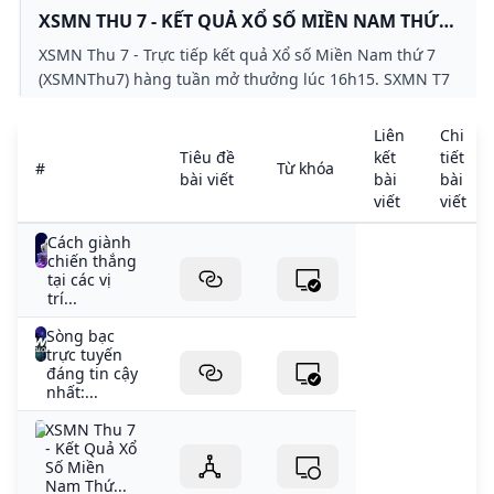
XSMN THU 7 - KẾT QUẢ XỔ SỐ MIỀN NAM THỨ 7
Long An (XSLA), xổ số Bình Phước (XSBP). - Xổ số TP.HCM
HÀNG TUẦN - SXMN T7
- KQXSHCM - Kết quả xổ số TP.HCM hôm nay Kết quả xổ
XSMN Thu 7 - Trực tiếp kết quả Xổ số Miền Nam thứ 7
số TP.HCM chiều thứ Bảy hàng tuần được mở thưởng
(XSMNThu7) hàng tuần mở thưởng lúc 16h15. SXMN T7
trực tiếp từ trường quay XSKT TP.HCM vào lúc 16h10 -
- XSKTMN Th7 - với thống kê KQXSMN Thứ 7 đầy đủ
16h30, đảm bảo nhanh và chính xác nhất. - Xổ số Hậu
chính xác nhất.
Liên
Chi
Giang - KQXSHG - Kết quả xổ số Hậu Giang hôm nay Kết
Tiêu đề
kết
tiết
#
Từ khóa
quả xổ số Hậu Giang chiều thứ Bảy hàng tuần được mở
bài viết
bài
bài
thưởng trực tiếp từ trường quay XSKT Hậu Giang vào
viết
viết
lúc 16h10 - 16h30, đảm bảo nhanh và chính xác nhất. -
Xổ số Long An - KQXSLA - Kết quả xổ số Long An hôm
Cách giành
chiến thắng
nay Kết quả xổ số Long An chiều thứ Bảy hàng tuần
tại các vị
được mở thưởng trực tiếp từ trường quay XSKT Long An
trí...
vào lúc 16h10-16h30, đảm bảo nhanh và chính xác nhất.
Sòng bạc
- Xổ số Bình Phước - KQXSBP - Kết quả xổ số Bình Phước
trực tuyến
hôm nay Kết quả xổ số Bình Phước chiều thứ Bảy hàng
đáng tin cậy
tuần được mở thưởng trực tiếp từ trường quay XSKT
nhất:...
Bình Phước vào lúc 16h10-16h30, đảm bảo nhanh và
XSMN Thu 7
chính xác nhất. Thống kê kết quả XSMN - Kết quả xổ số
- Kết Quả Xổ
miền Nam các kỳ gần nhất Cơ cấu giải thưởng xổ số
Số Miền
miền Nam KQXSMN hôm nay gồm 9 giải, có tổng cộng
Nam Thứ...