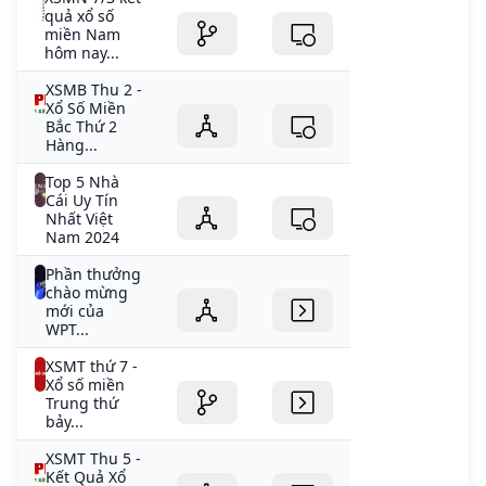
quả xổ số
miền Nam
hôm nay...
XSMB Thu 2 -
Xổ Số Miền
Bắc Thứ 2
Hàng...
Top 5 Nhà
Cái Uy Tín
Nhất Việt
Nam 2024
Phần thưởng
chào mừng
mới của
WPT...
XSMT thứ 7 -
Xổ số miền
Trung thứ
bảy...
XSMT Thu 5 -
Kết Quả Xổ