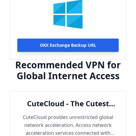
OKX Exchange Backup URL
Recommended VPN for
Global Internet Access
CuteCloud - The Cutest
Cloud
CuteCloud provides unrestricted global
network acceleration. Access network
acceleration services connected with