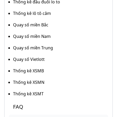
Thống kê đầu đuôi lo to
Thống kê lô tô câm
Quay số miền Bắc
Quay số miền Nam
Quay số miền Trung
Quay số Vietlott
Thống kê XSMB
Thống kê XSMN
Thống kê XSMT
FAQ