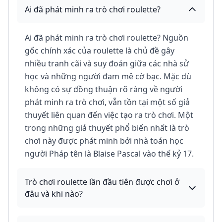
Ai đã phát minh ra trò chơi roulette?
Ai đã phát minh ra trò chơi roulette? Nguồn
gốc chính xác của roulette là chủ đề gây
nhiều tranh cãi và suy đoán giữa các nhà sử
học và những người đam mê cờ bạc. Mặc dù
không có sự đồng thuận rõ ràng về người
phát minh ra trò chơi, vẫn tồn tại một số giả
thuyết liên quan đến việc tạo ra trò chơi. Một
trong những giả thuyết phổ biến nhất là trò
chơi này được phát minh bởi nhà toán học
người Pháp tên là Blaise Pascal vào thế kỷ 17.
Trò chơi roulette lần đầu tiên được chơi ở
đâu và khi nào?