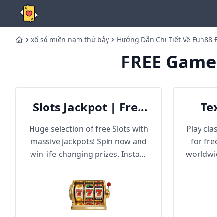
xổ số miền nam thứ bảy
Hướng Dẫn Chi Tiết Về Fun88
Home
FREE Games
Slots Jackpot | Free
Te
Play & Win Big
B
Huge selection of free Slots with
Play cla
massive jackpots! Spin now and
for fre
win life-changing prizes. Instant
worldwi
play, real excitement!
skills,