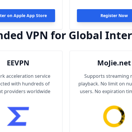
ter on Apple App Store
Register Now
ed VPN for Global Inter
EEVPN
MoJie.net
k acceleration service
Supports streaming 
cted with hundreds of
playback. No limit on n
t providers worldwide
users. No expiration tim
No network speed li