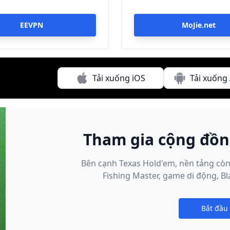
EEVPN
MoJie.net
Tải xuống iOS
Tải xuống
Tham gia cộng đồn
game lớn nh
Bên cạnh Texas Hold'em, nền tảng còn
Fishing Master, game di động, Bl
Bắt đầu
Notification