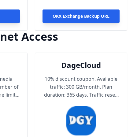
OKX Exchange Backup URL
net Access
DageCloud
media
10% discount coupon. Available
umber of
traffic: 300 GB/month. Plan
e limit.
duration: 365 days. Traffic reset:
mit.
reset on order date or by
purchasing traffic package.
Maximum achievable bandwidth:
1000 Mbps. Node protocol:
Trojan.