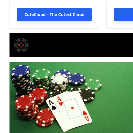
globally, enjoy fast and stable
connections anytime, anywhere.
CuteCloud - The Cutest Cloud