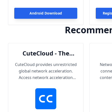
Android Download
Regis
Recommend
CuteCloud - The
Cutest Cloud
CuteCloud provides unrestricted
Networ
global network acceleration.
conne
Access network acceleration
conten
services connected with
hundreds of content providers
worldwide. With up to 2000Mbps
single-line access capacity and
1000+ high-speed servers