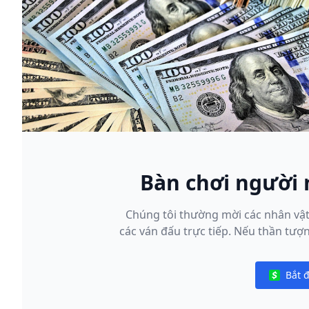
Bàn chơi người 
Chúng tôi thường mời các nhân vật
các ván đấu trực tiếp. Nếu thần tượ
thi đấu và g
Bắt 
Notificat