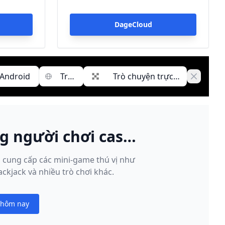
DageCloud
 Android
Trò
Trò chuyện trực
Close ba
chơi
tiếp
H5
g người chơi cash
ất thế giới
 cung cấp các mini-game thú vị như
ackjack và nhiều trò chơi khác.
 hôm nay
s