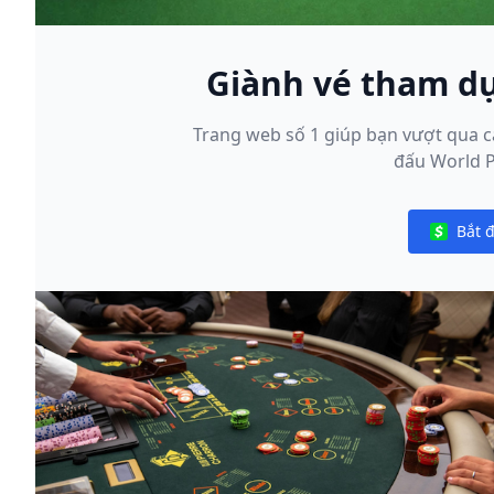
Giành vé tham dự
Poker Free App 
Trang web số 1 giúp bạn vượt qua cá
đấu World P
Bắt 
Notificat