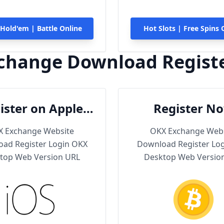
 Hold'em | Battle Online
Hot Slots | Free Spins 
change Download Registe
ister on Apple
Register N
App Store
X Exchange Website
OKX Exchange Webs
ad Register Login OKX
Download Register Lo
top Web Version URL
Desktop Web Versio