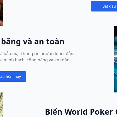
Bắt đầu
Notification
 bằng và an toàn
à bảo mật thông tin người dùng, đảm
e minh bạch, công bằng và an toàn.
đầu hôm nay
ions
Biến World Poker 