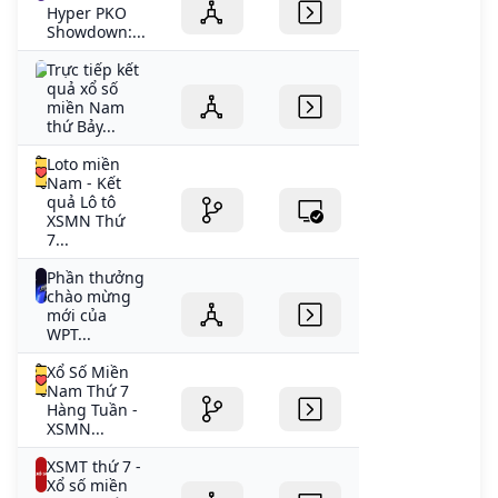
Hyper PKO
Showdown:...
Trực tiếp kết
quả xổ số
miền Nam
thứ Bảy...
Loto miền
Nam - Kết
quả Lô tô
XSMN Thứ
7...
Phần thưởng
chào mừng
mới của
WPT...
Xổ Số Miền
Nam Thứ 7
Hàng Tuần -
XSMN...
XSMT thứ 7 -
Xổ số miền