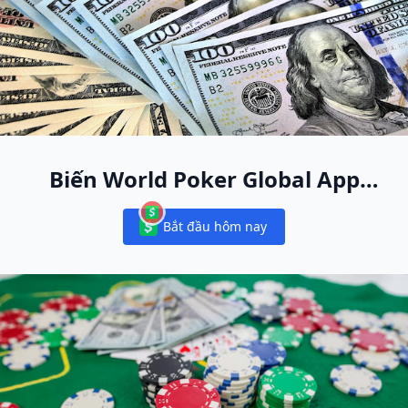
Biến World Poker Global App
thành ngôi nhà poker online
Bắt đầu hôm nay
mới của bạn
Notifications