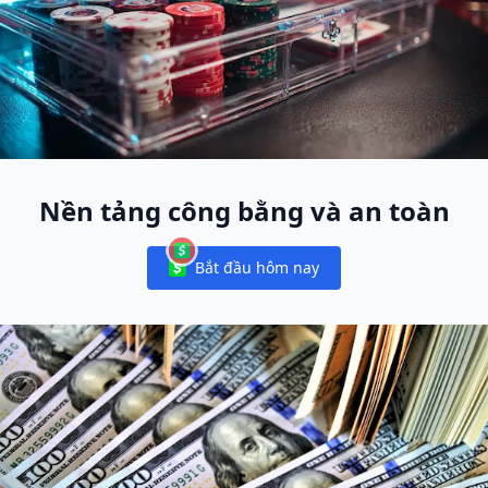
Nền tảng công bằng và an toàn
Bắt đầu hôm nay
Notifications