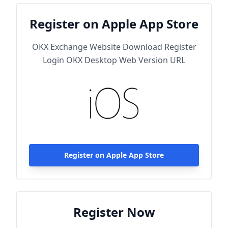
Register on Apple App Store
OKX Exchange Website Download Register
Login OKX Desktop Web Version URL
Register on Apple App Store
Register Now