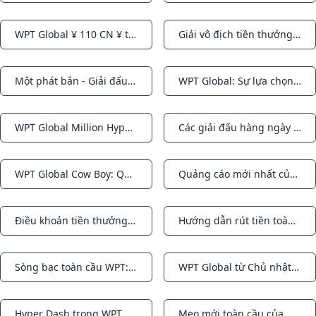
WPT Global ¥ 110 CN ¥ triệu Chủ nhật Hyper PKO Showdown
Giải vô địch tiền thưởng vàng: Cú sút hàng tuần của bạn ở mức 100 nghìn đô la trên WPT Global
Notifications
Notifications
Một phát bắn - Giải đấu Freezeout của WPT Global
WPT Global: Sự lựa chọn hàng đầu cho người chơi poker
Notifications
Notifications
WPT Global Million Hyper PKO Showdown: Chi tiết & Hướng dẫn sự kiện
Các giải đấu hàng ngày từ WPT Global
Notifications
Notifications
WPT Global Cow Boy: Quan điểm của người chơi
Quảng cáo mới nhất của WPT Global: vé cho một số tiền chơi bổ sung
Notifications
Notifications
Điều khoản tiền thưởng toàn cầu của WPT: Tiền mặt được thực hiện đơn giản
Hướng dẫn rút tiền toàn cầu của WPT: Tiền mặt được thực hiện đơn giản
Notifications
Notifications
Sòng bạc toàn cầu WPT: Một cuộc phiêu lưu đầy thú vị
WPT Global từ Chủ nhật Hyper PKO Showdown: Mua thấp phấn khích cao
Notifications
Notifications
Hyper Dash trong WPT Global là gì? Đi sâu vào hành động poker nhanh chóng ly kỳ!
Mẹo mới toàn cầu của WPT: Xem trước cá cược tuần 6 của Sportsbook NFL