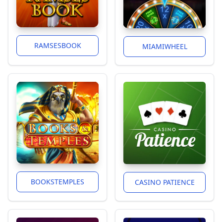
RAMSESBOOK
MIAMIWHEEL
BOOKSTEMPLES
CASINO PATIENCE