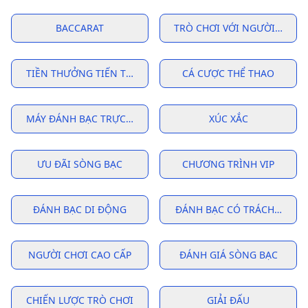
BACCARAT
TRÒ CHƠI VỚI NGƯỜI CHIA B
TIỀN THƯỞNG TIẾN TRIỂN
CÁ CƯỢC THỂ THAO
MÁY ĐÁNH BẠC TRỰC TUYẾN
XÚC XẮC
ƯU ĐÃI SÒNG BẠC
CHƯƠNG TRÌNH VIP
ĐÁNH BẠC DI ĐỘNG
ĐÁNH BẠC CÓ TRÁCH NHIỆ
NGƯỜI CHƠI CAO CẤP
ĐÁNH GIÁ SÒNG BẠC
CHIẾN LƯỢC TRÒ CHƠI
GIẢI ĐẤU