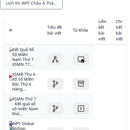
Lịch thi WPT Châu Á Thái Bình Dương 2024-2025
Notifications
Liên
Chi
Tiêu đề
kết
tiết
#
Từ khóa
bài viết
bài
bài
viết
viết
Kết Quả Xổ
Số Miền
Nam Thứ 7 -
XSMN T7...
XSMB Thu 6 -
Xổ Số Miền
Bắc Thứ 6
Hàng...
XSMN Thứ 7
- Kết quả xổ
số miền Nam
thứ...
WPT Global
Million