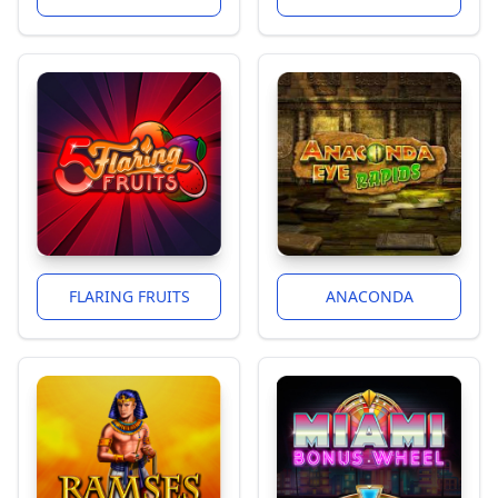
FLARING FRUITS
ANACONDA