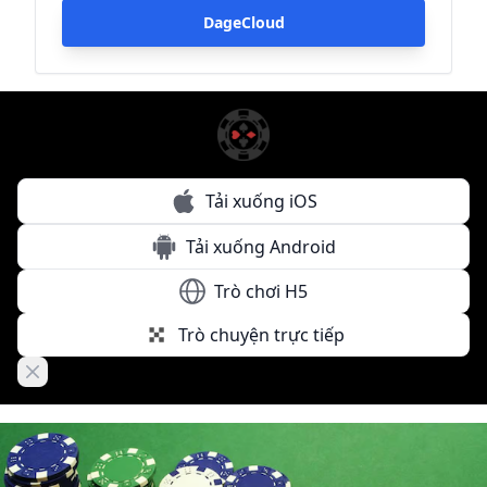
DageCloud
Tải xuống iOS
Tải xuống Android
Trò chơi H5
Trò chuyện trực tiếp
Close banner