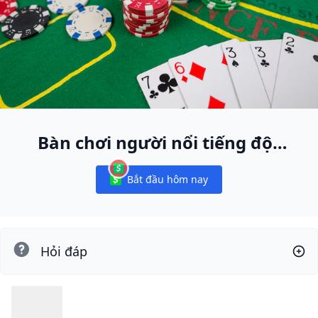
Bàn chơi người nổi tiếng độc
nhất
Bắt đầu hôm nay
Notifications
Hỏi đáp