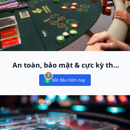
An toàn, bảo mật & cực kỳ thú
vị
Bắt đầu hôm nay
Notifications