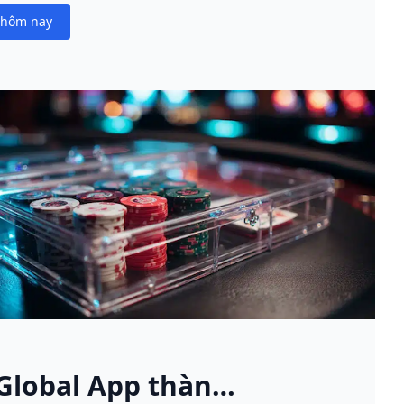
 hôm nay
s
Global App thành