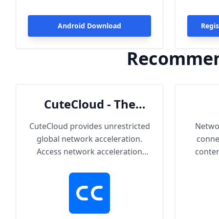
Android Download
Regis
Recommend
CuteCloud - The
Cutest Cloud
CuteCloud provides unrestricted
Networ
global network acceleration.
conne
Access network acceleration
conten
services connected with
hundreds of content providers
worldwide. With up to 2000Mbps
single-line access capacity and
1000+ high-speed servers