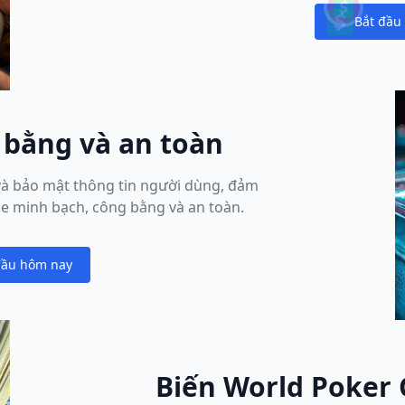
Bắt đầu
Notification
 bằng và an toàn
à bảo mật thông tin người dùng, đảm
e minh bạch, công bằng và an toàn.
đầu hôm nay
ions
Biến World Poker 