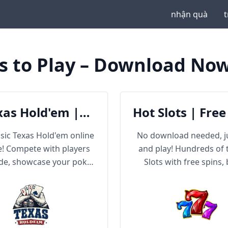
nhận quà
 to Play – Download Now
xas Hold'em |
Hot Slots | Free
attle Online
Online
ssic Texas Hold'em online
No download needed, ju
e! Compete with players
and play! Hundreds of
de, showcase your poker
Slots with free spins,
 and win real cash prizes!
rounds, and non-stop