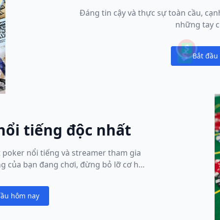
ngôi nhà poker on
Đáng tin cậy và thực sự toàn cầu, cạn
những tay ch
Bắt đầu
Notification
nổi tiếng độc nhất
 poker nổi tiếng và streamer tham gia
ng của bạn đang chơi, đừng bỏ lỡ cơ hội
iao lưu cùng họ!
đầu hôm nay
ions