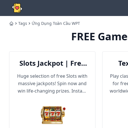
Tags
Ứng Dụng Toàn Cầu WPT
Home
FREE Games
Slots Jackpot | Free
Te
Play & Win Big
B
Huge selection of free Slots with
Play cla
massive jackpots! Spin now and
for fre
win life-changing prizes. Instant
worldwi
play, real excitement!
skills,